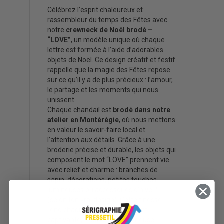
Célébrez l’esprit chaleureux et
rassembleur du temps des Fêtes avec
notre
crewneck de Noël brodé –
“LOVE”
, un modèle unique où chaque
lettre est formée à l’aide d’adorables
objets de Noël. Ce design créatif et festif
rappelle que la magie des Fêtes repose
sur ce qu’il y a de plus précieux : l’amour,
le partage et les moments qui nous
unissent.
Chaque chandail est
brodé dans notre
atelier en Montérégie
, où nous mettons
en valeur le savoir-faire local et
l’attention aux détails. Grâce à une
broderie précise et durable, les objets qui
composent le mot “LOVE” prennent vie
avec relief et charme : branches de
sapin, décorations, petites touches
lumineuses ou accessoires d’hiver*
(selon ton vrai design). Cette finesse
rend chaque pièce visuellement
captivante, festive et chaleureuse.