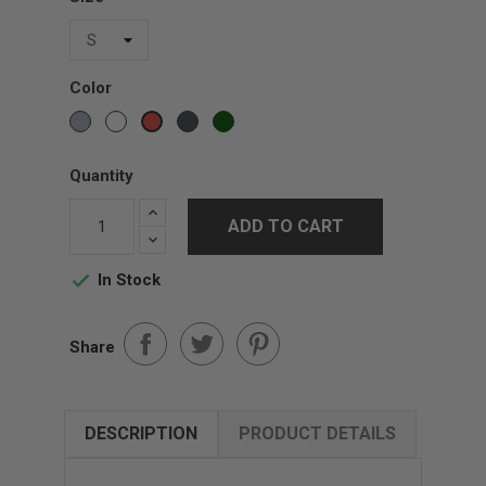
Color
Gris
White
Black
Vert
Red
sports
Forest
Quantity
ADD TO CART
In Stock

Share
DESCRIPTION
PRODUCT DETAILS