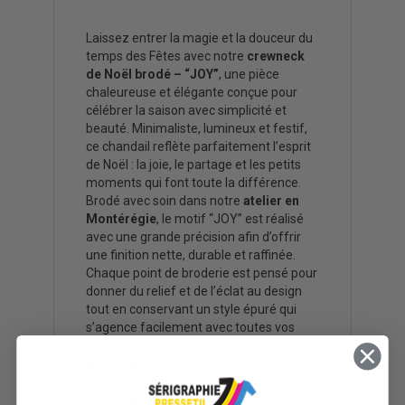
Laissez entrer la magie et la douceur du
temps des Fêtes avec notre
crewneck
de Noël brodé – “JOY”
, une pièce
chaleureuse et élégante conçue pour
célébrer la saison avec simplicité et
beauté. Minimaliste, lumineux et festif,
ce chandail reflète parfaitement l’esprit
de Noël : la joie, le partage et les petits
moments qui font toute la différence.
Brodé avec soin dans notre
atelier en
Montérégie
, le motif “JOY” est réalisé
avec une grande précision afin d’offrir
une finition nette, durable et raffinée.
Chaque point de broderie est pensé pour
donner du relief et de l’éclat au design
tout en conservant un style épuré qui
s’agence facilement avec toutes vos
tenues hivernales.
Nos crewnecks sont confectionnés à
partir de tissus doux, résistants et
confortables, idéals pour affronter les