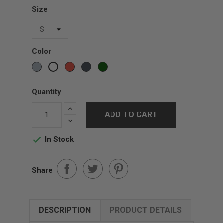
Size
Color
Gris
Red
Black
Vert
White
sports
Forest
Quantity
ADD TO CART
In Stock

Share
DESCRIPTION
PRODUCT DETAILS