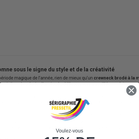
omne sous le signe du style et de la créativité
e période magique de l’année, rien de mieux qu’un
crewneck brodé à la 
 orné d’une
broderie d’araignée délicatement travaillée
, parfaite pou
plus qu’un simple vêtement : ils représentent un mélange unique de
cré
avec un souci du détail qui fait toute la différence. Aucun flocage, au
e fibres de qualité, notre crewneck t’enveloppe de chaleur pendant les 
tre amis ou une sortie thématique d’Halloween, il t’accompagnera partout
festif d’Halloween — entre mystère et amusement. Les araignées brodées 
Voulez-vous
t à porter tout au long de la saison.