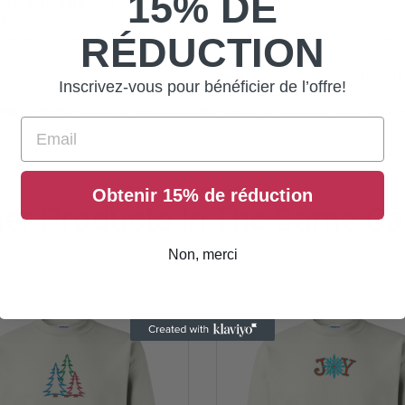
15% DE
 la Montérégie
, où la passion pour le travail bien fait guide chacune de 
le
, qui privilégie la qualité à la quantité.
RÉDUCTION
ailles, afin de convenir à tous les styles. Il s’agence parfaitement avec
 les citrouilles et les bonbons — c’est aussi un état d’esprit, une manièr
Inscrivez-vous pour bénéficier de l’offre!
oky Season
et porte fièrement un vêtement conçu avec cœur, ici mêm
Email
Obtenir 15% de réduction
her Products In The Same Ca
Non, merci