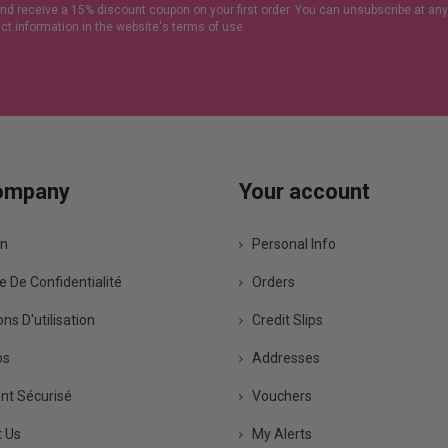
and receive a 15% discount coupon on your first order. You can unsubscribe at any
act information in the website's terms of use.
ompany
Your account
on
Personal Info
e De Confidentialité
Orders
ns D'utilisation
Credit Slips
os
Addresses
t Sécurisé
Vouchers
 Us
My Alerts