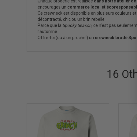
Chaque broderie est réalisée
dans notre atelier de
encourages un
commerce local et écoresponsab
Ce crewneck est disponible en plusieurs couleurs et t
décontracté, chic ou un brin rebelle.
Parce que la
Spooky Season
, ce n’est pas seulement
l’automne.
Offre-toi (ou à un proche!) un
crewneck brodé Spo
16 Ot