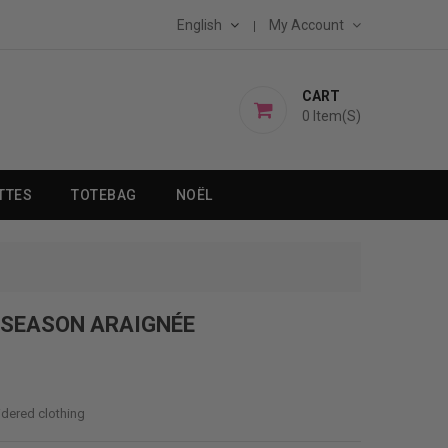
English
My Account
CART
0
Item(s)
TTES
TOTEBAG
NOËL
SEASON ARAIGNÉE
idered clothing