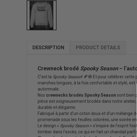
DESCRIPTION
PRODUCT DETAILS
Crewneck brodé
Spooky Season
– l’aut
C’est la
Spooky Season
! 🍂🕸️ Et pour célébrer cett
manches longues, à la fois confortable et stylé, est
automnale.
Nos
crewnecks brodés Spooky Season
sont bien 
pièce est soigneusement brodée dans notre atelier, 
durable et élégante.
Fabriqué à partir d’un coton doux et d’un mélange d
promenade sous les feuilles colorées, une soirée en
Le design «
Spooky Season
» s’inspire de l’esprit 
tomber dans l’excès, ce qui en fait un chandail parfai