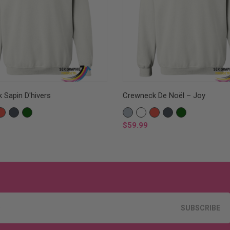
 Sapin D'hivers
Crewneck De Noël – Joy
E
ED
BLACK
VERT
GRIS
WHITE
RED
BLACK
VERT
FOREST
SPORTS
FOREST
Price
$59.99