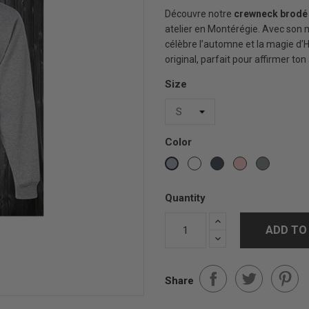
Découvre notre
crewneck brodé
atelier en Montérégie. Avec son m
célèbre l’automne et la magie d’H
original, parfait pour affirmer to
Size
Color
White
Black
Pink
oxford
Gris
sports
Quantity
ADD TO
Share