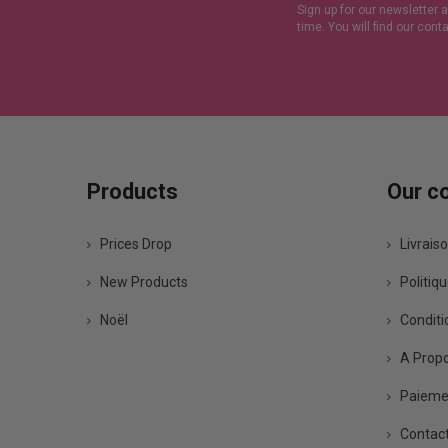
Sign up for our newsletter 
time. You will find our cont
Products
Our c
Prices Drop
Livrais
New Products
Politiqu
Noël
Conditio
A Prop
Paiemen
Contact