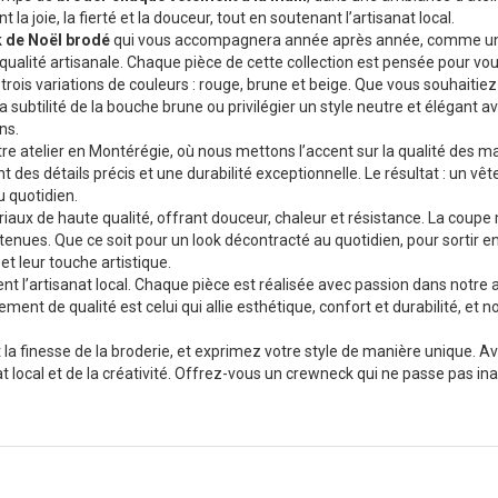
la joie, la fierté et la douceur, tout en soutenant l’artisanat local.
 de Noël brodé
qui vous accompagnera année après année, comme un
t qualité artisanale. Chaque pièce de cette collection est pensée pour vo
rois variations de couleurs : rouge, brune et beige. Que vous souhaitie
la subtilité de la bouche brune ou privilégier un style neutre et élégant
ns.
 atelier en Montérégie, où nous mettons l’accent sur la qualité des mat
t des détails précis et une durabilité exceptionnelle. Le résultat : un v
u quotidien.
iaux de haute qualité, offrant douceur, chaleur et résistance. La coup
enues. Que ce soit pour un look décontracté au quotidien, pour sortir e
et leur touche artistique.
 l’artisanat local. Chaque pièce est réalisée avec passion dans notre a
t de qualité est celui qui allie esthétique, confort et durabilité, et 
 la finesse de la broderie, et exprimez votre style de manière unique. Av
at local et de la créativité. Offrez-vous un crewneck qui ne passe pas in