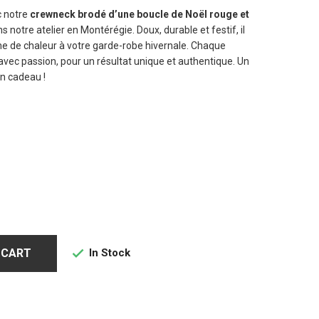
c notre
crewneck brodé d’une boucle de Noël rouge et
s notre atelier en Montérégie. Doux, durable et festif, il
che de chaleur à votre garde-robe hivernale. Chaque
avec passion, pour un résultat unique et authentique. Un
en cadeau !
In Stock
 CART
