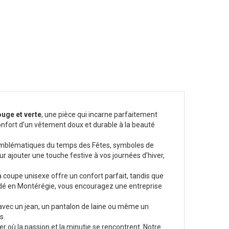
uge et verte
, une pièce qui incarne parfaitement
 confort d’un vêtement doux et durable à la beauté
es emblématiques du temps des Fêtes, symboles de
ur ajouter une touche festive à vos journées d’hiver,
La coupe unisexe offre un confort parfait, tandis que
 brodé en Montérégie, vous encouragez une entreprise
e avec un jean, un pantalon de laine ou même un
s.
er où la passion et la minutie se rencontrent. Notre