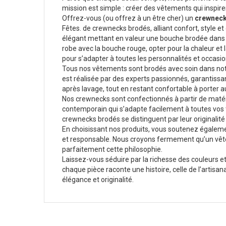
mission est simple : créer des vêtements qui inspirent 
Offrez-vous (ou offrez à un être cher) un
crewneck
Fêtes. de crewnecks brodés, alliant confort, style e
élégant mettant en valeur une bouche brodée dans t
robe avec la bouche rouge, opter pour la chaleur et 
pour s’adapter à toutes les personnalités et occasio
Tous nos vêtements sont brodés avec soin dans notre
est réalisée par des experts passionnés, garantissan
après lavage, tout en restant confortable à porter a
Nos crewnecks sont confectionnés à partir de matér
contemporain qui s’adapte facilement à toutes vos t
crewnecks brodés se distinguent par leur originalité 
En choisissant nos produits, vous soutenez également
et responsable. Nous croyons fermement qu’un vêtemen
parfaitement cette philosophie.
Laissez-vous séduire par la richesse des couleurs et
chaque pièce raconte une histoire, celle de l’artisan
élégance et originalité.