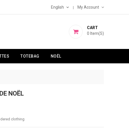
English
My Account
CART
0
Item(s)
TTES
TOTEBAG
NOËL
DE NOËL
idered clothing