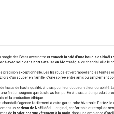
la magie des Fêtes avec notre
crewneck brodé d’une boucle de Noël ro
odé avec soin dans notre atelier en Montérégie
, ce chandail allie le
e précision exceptionnelle. Les fils rouge et vert rappellent les teint
iez lors d’un souper en famille, d’une soirée entre amis ou simplement po
de tissus de haute qualité, choisis pour leur douceur et leur durabilité. 
ntit une finition soignée qui résiste au temps. En choisissant un produit
ois
et la production éthique.
, ce chandail s’agence facilement à votre garde-robe hivernale. Portez-l
galement un
cadeau de Noël
idéal — original, confortable et rempli de sen
temps de
broder chaque vêtement à la main
, dans une ambiance d’ateli