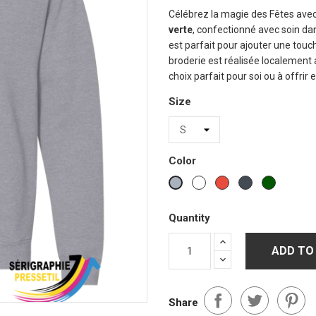
Célébrez la magie des Fêtes ave
verte
, confectionné avec soin dan
est parfait pour ajouter une tou
broderie est réalisée localement 
choix parfait pour soi ou à offrir 
Size
Color
White
Red
Black
Vert
Gris
Forest
sports
Quantity
ADD TO
Share