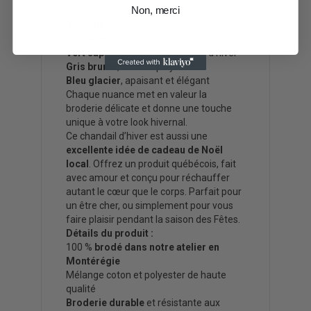
Non, merci
de la nature québécoise :
Blanc neige
, pour un look pur et
lumineux
Vert sapin
, rappelant nos forêts d’hiver
Gris brume
, doux et polyvalent
Bleu glacier
, apaisant et élégant
Chaque nuance met en valeur la
broderie délicate et donne une touche
unique à votre look hivernal.
Ce chandail d’hiver est aussi une
excellente idée de cadeau de Noël
local
. Offrez un produit québécois, fait
avec amour et conçu pour réchauffer
autant le cœur que le corps. Parfait pour
un être cher, ou simplement pour vous
faire plaisir pendant la saison des Fêtes.
Détails du produit :
100 %
brodé dans notre atelier en
Montérégie
Mélange coton et polyester de haute
qualité
Broderie durable
et résistante aux