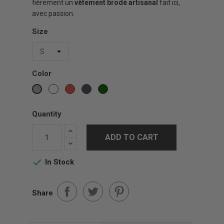
fièrement un
vêtement brodé artisanal
fait ici,
avec passion.
Size
Color
White
Red
Black
Vert
Gris
Forest
sports
Quantity
ADD TO CART
In Stock

Share