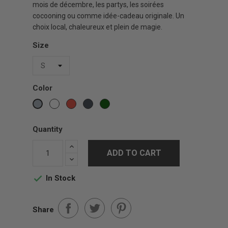
mois de décembre, les partys, les soirées
cocooning ou comme idée-cadeau originale. Un
choix local, chaleureux et plein de magie.
Size
Color
White
Red
Black
Vert
Gris
Forest
sports
Quantity
ADD TO CART
In Stock

Share