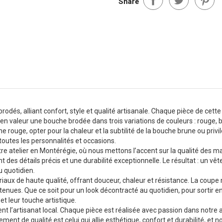
Share
odés, alliant confort, style et qualité artisanale. Chaque pièce de cette
n valeur une bouche brodée dans trois variations de couleurs : rouge, 
rouge, opter pour la chaleur et la subtilité de la bouche brune ou privi
outes les personnalités et occasions.
 atelier en Montérégie, où nous mettons l’accent sur la qualité des mat
t des détails précis et une durabilité exceptionnelle. Le résultat : un v
u quotidien.
iaux de haute qualité, offrant douceur, chaleur et résistance. La coup
enues. Que ce soit pour un look décontracté au quotidien, pour sortir e
et leur touche artistique.
 l’artisanat local. Chaque pièce est réalisée avec passion dans notre a
t de qualité est celui qui allie esthétique, confort et durabilité, et 