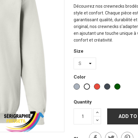
Découvrez nos crewnecks brodés a
style et confort. Chaque pièce es
garantissant qualité, durabilité e
original, nos crewnecks s’adapten
en ajoutant une touche unique à 
confort et créativité.
Size
Color
Gris
Red
Black
Vert
White
sports
Forest
Quantity
ADD TO