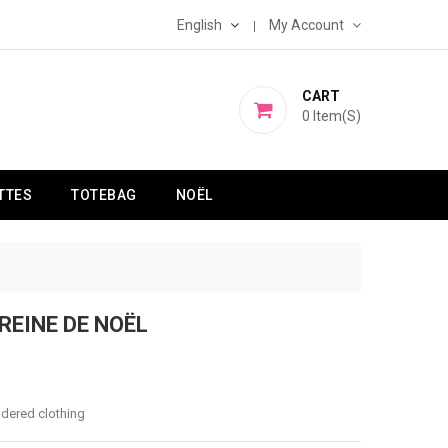
English
My Account
CART
0
Item(s)
TTES
TOTEBAG
NOËL
REINE DE NOËL
idered clothing