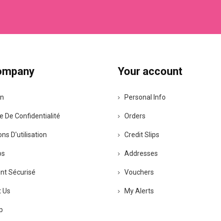
ompany
Your account
on
Personal Info
e De Confidentialité
Orders
ns D'utilisation
Credit Slips
os
Addresses
t Sécurisé
Vouchers
 Us
My Alerts
p