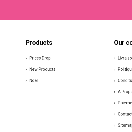
Products
Our c
Prices Drop
Livrais
New Products
Politiqu
Noël
Conditio
A Prop
Paiemen
Contact
Sitema