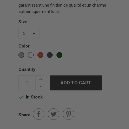
garantissant une finition de qualité et un charme
authentiquement local.
Size
Color
Gris
White
Red
Black
Vert
sports
Forest
Quantity
ADD TO CART
In Stock

Share