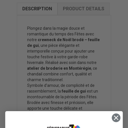
DESCRIPTION
PRODUCT DETAILS
Plongez dans la magie douce et
romantique du temps des Fêtes avec
notre
crewneck de Noël brodé – feuille
de gui
, une pièce élégante et
intemporelle conçue pour ajouter une
touche festive à votre garde-robe
hivernale. Réalisé avec soin dans notre
atelier de broderie en Montérégie
, ce
chandail combine confort, qualité et
charme traditionnel.
Symbole d’amour, de complicité et de
rassemblement, la
feuille de gui
est un
incontournable de la période des Fêtes.
Brodée avec finesse et précision, elle
apporte une touche délicate et
chaleureuse à ce crewneck. Que vous le
portiez pour un souper en famille, une
sortie hivernale entre amis ou un brunch