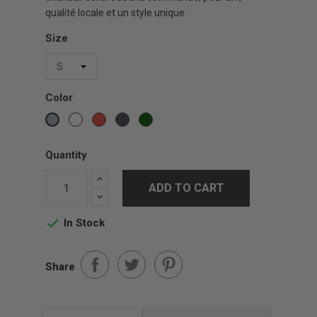
qualité locale et un style unique.
Size
Color
White
Red
Black
Vert
Gris
Forest
sports
Quantity
ADD TO CART
In Stock

Share