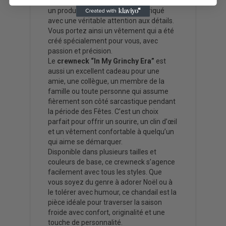
est brodé à la commande, ce qui garantit
un produit unique, soigné et fabriqué
avec une véritable attention aux détails.
Vous portez ainsi un vêtement qui a été
créé spécialement pour vous, avec
passion et précision.
Le
crewneck “In My Grinchy Era”
est
aussi un excellent cadeau pour une
amie, une collègue, un membre de la
famille ou toute personne qui assume
fièrement son côté sarcastique pendant
la période des Fêtes. C’est un choix
parfait pour offrir un sourire, un clin d’œil
et un vêtement confortable à quelqu’un
qui aime se démarquer.
Disponible dans plusieurs tailles et
couleurs de base, ce crewneck s’agence
facilement avec tous les styles. Que
vous soyez du genre à adorer Noël ou à
le tolérer avec humour, ce chandail est la
pièce idéale pour traverser la saison
froide avec confort, originalité et une
touche de personnalité.