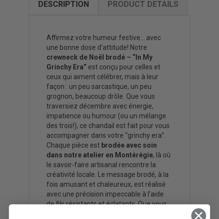
DESCRIPTION
PRODUCT DETAILS
Affirmez votre humeur festive… avec
une bonne dose d’attitude! Notre
crewneck de Noël brodé – “In My
Grinchy Era”
est conçu pour celles et
ceux qui aiment célébrer, mais à leur
façon : un peu sarcastique, un peu
grognon, beaucoup drôle. Que vous
traversiez décembre avec énergie,
impatience ou humour (ou un mélange
des trois!), ce chandail est fait pour vous
accompagner dans votre “grinchy era”.
Chaque pièce est
brodée avec soin
dans notre atelier en Montérégie
, là où
le savoir-faire artisanal rencontre la
créativité locale. Le message brodé, à la
fois amusant et chaleureux, est réalisé
avec une précision impeccable à l’aide
de fils résistants et éclatants. Que vous
le portiez pour un brunch festif, une