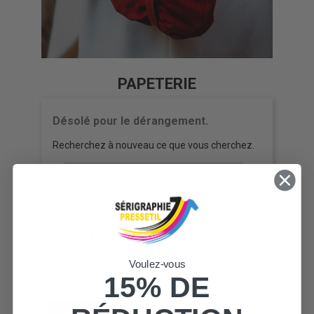
PAPETERIE
Désolé pour le dérangement.
Recherchez à nouveau ce que vous cherchez.
Meilleures Ventes
Voulez-vous
15% DE
PROMO !