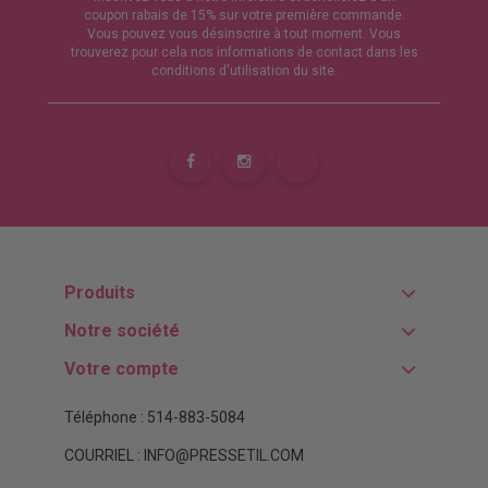
coupon rabais de 15% sur votre première commande.
Vous pouvez vous désinscrire à tout moment. Vous
trouverez pour cela nos informations de contact dans les
conditions d'utilisation du site.
Produits
Notre société
Votre compte
Téléphone : 514-883-5084
COURRIEL : INFO@PRESSETIL.COM