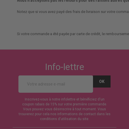
Nous n’acceptons pas les retours pour des raisons autres que
Notez que si vous avez payé des frais de livraison sur votre comma
Si votre commande a été payée par carte de crédit, le remboursement
Info-lettre
Inscrivez-vous à notre infolettre et bénéficiez d'un
coupon rabais de 15% sur votre première commande.
Vous pouvez vous désinscrire à tout moment. Vous
trouverez pour cela nos informations de contact dans les
conditions d'utilisation du site.