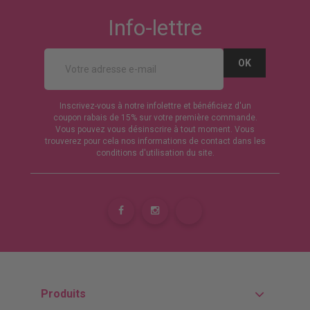
Info-lettre
Inscrivez-vous à notre infolettre et bénéficiez d'un
coupon rabais de 15% sur votre première commande.
Vous pouvez vous désinscrire à tout moment. Vous
trouverez pour cela nos informations de contact dans les
conditions d'utilisation du site.
Produits