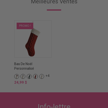
Meilleures Ventes
PROMO !
Bas De Noël
Personnalisé
+4
ROUGE
GRIS
VERT
ROUGE
CRÈME
/
/
NOEL
Prix
24,99 $
CRÈME
CRÈME
Info-lettre