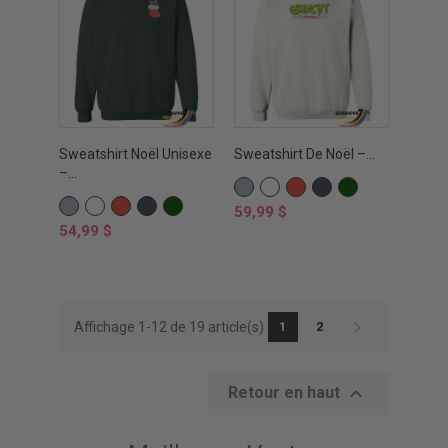
Sweatshirt Noël Unisexe
Sweatshirt De Noël –...
–...
GRIS
BLANC
ROUGE
NOIR
VERT
GRIS
BLANC
ROUGE
NOIR
VERT
SPORTS
FOREST
Prix
59,99 $
SPORTS
FOREST
Prix
54,99 $
Affichage 1-12 de 19 article(s)
1
2

Retour en haut