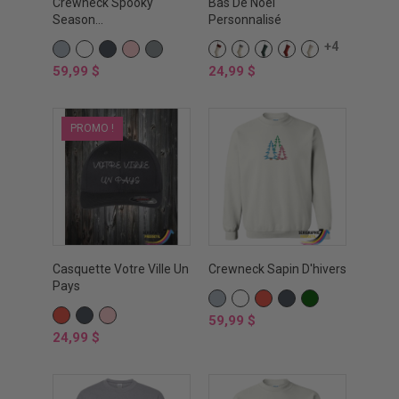
Crewneck Spooky
Bas De Noël
Season...
Personnalisé
+4
GRIS
BLANC
NOIR
ROSE
OXFORD
ROUGE
GRIS
VERT
ROUGE
CRÈME
SPORTS
/
/
NOEL
Prix
Prix
59,99 $
24,99 $
CRÈME
CRÈME
PROMO !
Casquette Votre Ville Un
Crewneck Sapin D'hivers
Pays
GRIS
BLANC
ROUGE
NOIR
VERT
ROUGE
NOIR
ROSE
SPORTS
FOREST
Prix
59,99 $
Prix
24,99 $