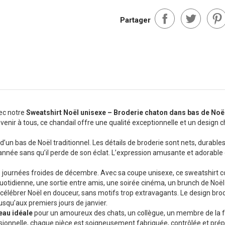
Partager
vec notre
Sweatshirt Noël unisexe – Broderie chaton dans bas de Noë
venir à tous, ce chandail offre une qualité exceptionnelle et un desig
’un bas de Noël traditionnel. Les détails de broderie sont nets, durables 
nnée sans qu’il perde de son éclat. L’expression amusante et adorable
 les journées froides de décembre. Avec sa coupe unisexe, ce sweatshi
quotidienne, une sortie entre amis, une soirée cinéma, un brunch de Noë
élébrer Noël en douceur, sans motifs trop extravagants. Le design brodé 
usqu’aux premiers jours de janvier.
eau idéale
pour un amoureux des chats, un collègue, un membre de la f
sionnelle, chaque pièce est soigneusement fabriquée, contrôlée et prépa