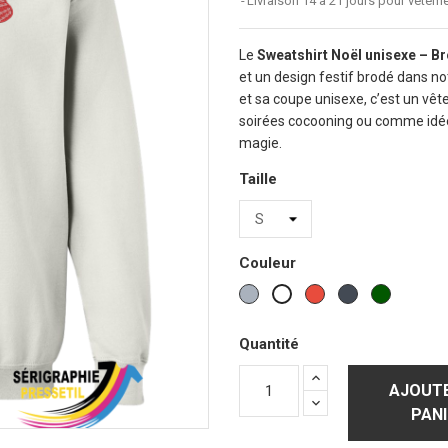
Livraison 14 à 21 jours pour vêtem
Le
Sweatshirt Noël unisexe – B
et un design festif brodé dans n
et sa coupe unisexe, c’est un vêt
soirées cocooning ou comme idée-
magie.
Taille
Couleur
Gris
Rouge
Noir
Vert
Blanc
sports
Forest
Quantité
AJOUTE
PANI