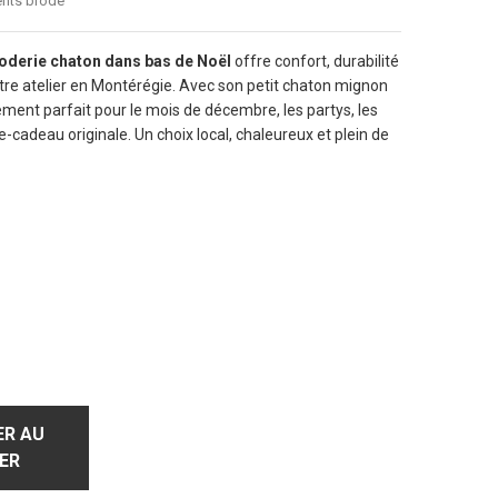
ents brodé
roderie chaton dans bas de Noël
offre confort, durabilité
otre atelier en Montérégie. Avec son petit chaton mignon
ement parfait pour le mois de décembre, les partys, les
cadeau originale. Un choix local, chaleureux et plein de
R AU
ER