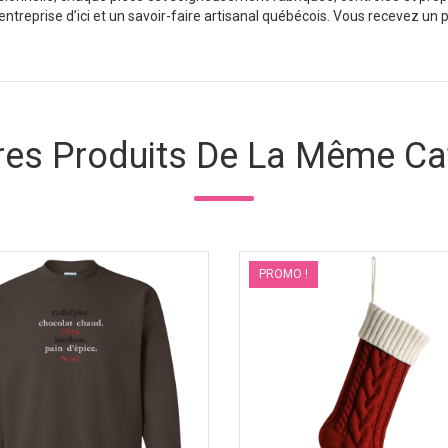
treprise d’ici et un savoir-faire artisanal québécois. Vous recevez un pr
res Produits De La Même Ca
PROMO !