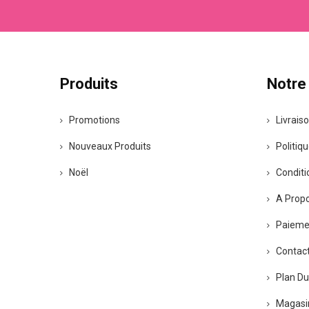
Produits
Notre
Promotions
Livrais
Nouveaux Produits
Politiqu
Noël
Conditio
A Prop
Paiemen
Contac
Plan Du
Magasi