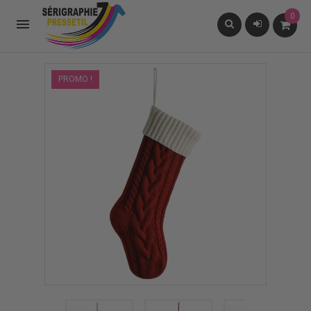
0

PROMO !