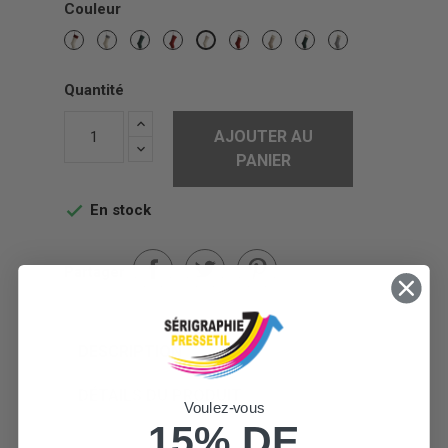
Couleur
Rouge
Gris
Vert
Rouge
Crème
Crème
Crème
Crème
Crème
/
/
Noel
/
/
/
/
Crème
Crème
Rouge
Beige
Vert
Gris
Quantité
AJOUTER AU
PANIER
En stock

Partager
DESCRIPTION
DÉTAILS DU PRODUIT
Voulez-vous
15% DE