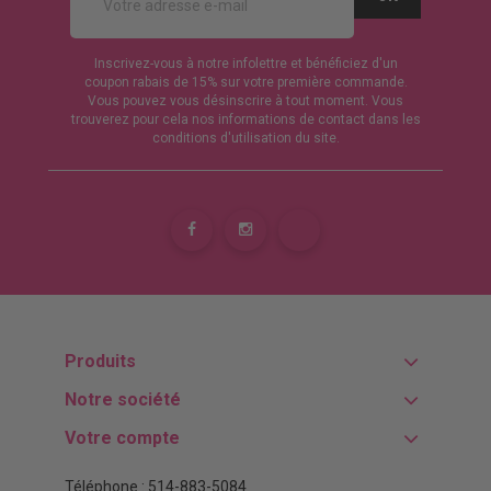
Inscrivez-vous à notre infolettre et bénéficiez d'un
coupon rabais de 15% sur votre première commande.
Vous pouvez vous désinscrire à tout moment. Vous
trouverez pour cela nos informations de contact dans les
conditions d'utilisation du site.
Produits
Notre société
Votre compte
Téléphone : 514-883-5084